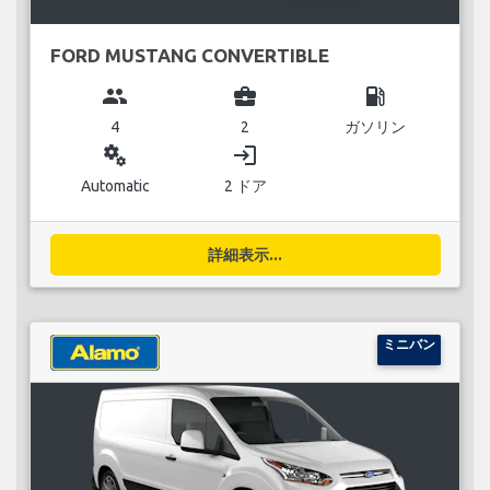
FORD MUSTANG CONVERTIBLE
group
business_center
local_gas_station
4
2
ガソリン
miscellaneous_services
login
Automatic
2 ドア
詳細表示...
ミニバン