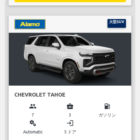
大型SUV
CHEVROLET TAHOE
group
business_center
local_gas_station
7
3
ガソリン
miscellaneous_services
login
Automatic
5 ドア