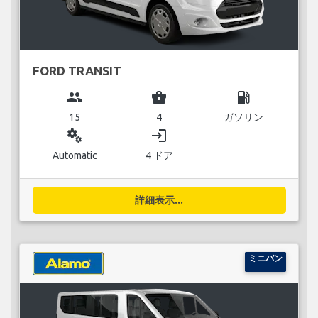
FORD TRANSIT
group
business_center
local_gas_station
15
4
ガソリン
miscellaneous_services
login
Automatic
4 ドア
詳細表示...
ミニバン