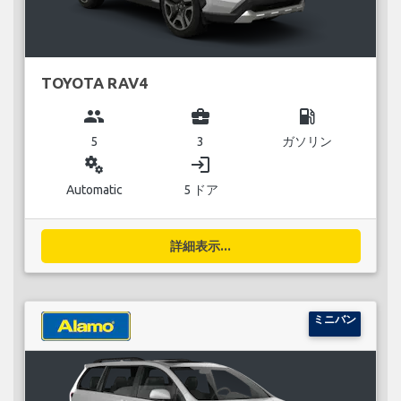
TOYOTA RAV4
group
business_center
local_gas_station
5
3
ガソリン
miscellaneous_services
login
Automatic
5 ドア
詳細表示...
ミニバン