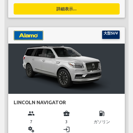
詳細表示...
大型SUV
LINCOLN NAVIGATOR
group
business_center
local_gas_station
7
3
ガソリン
miscellaneous_services
login