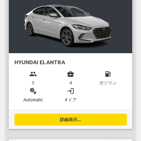
HYUNDAI ELANTRA
group
business_center
local_gas_station
5
4
ガソリン
miscellaneous_services
login
Automatic
4 ドア
詳細表示...