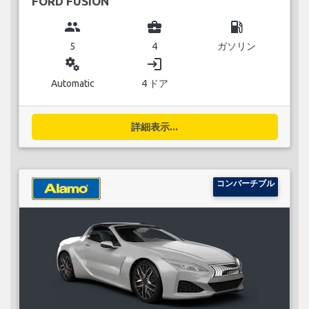
FORD FUSION
group
business_center
local_gas_station
5
4
ガソリン
miscellaneous_services
login
Automatic
4 ドア
詳細表示...
コンバーチブル