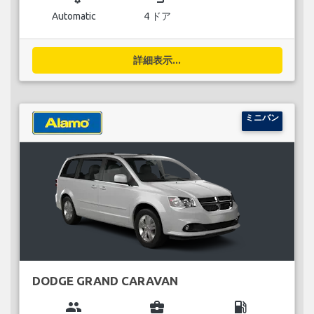
Automatic
4 ドア
詳細表示...
ミニバン
DODGE GRAND CARAVAN
group
business_center
local_gas_station