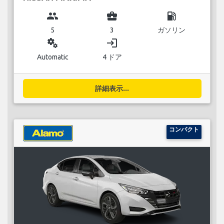
group
business_center
local_gas_station
5
3
ガソリン
miscellaneous_services
login
Automatic
4 ドア
詳細表示...
コンパクト