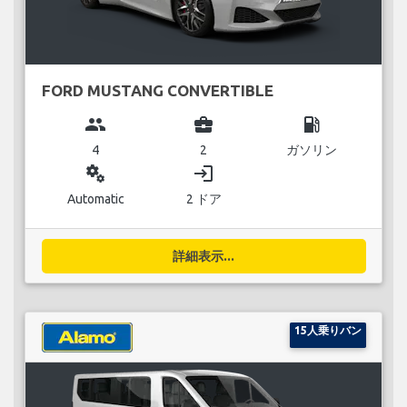
FORD MUSTANG CONVERTIBLE
group
business_center
local_gas_station
4
2
ガソリン
miscellaneous_services
login
Automatic
2 ドア
詳細表示...
15人乗りバン