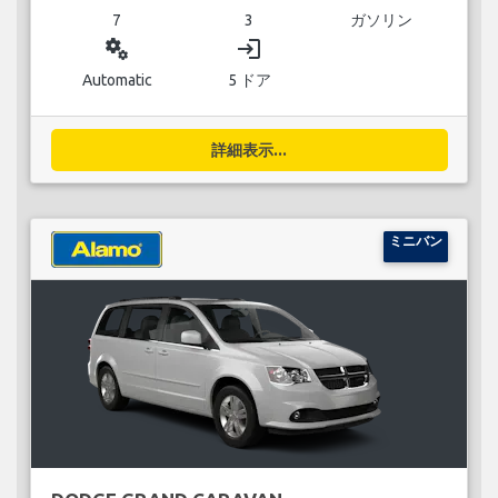
7
3
ガソリン
miscellaneous_services
login
Automatic
5 ドア
詳細表示...
ミニバン