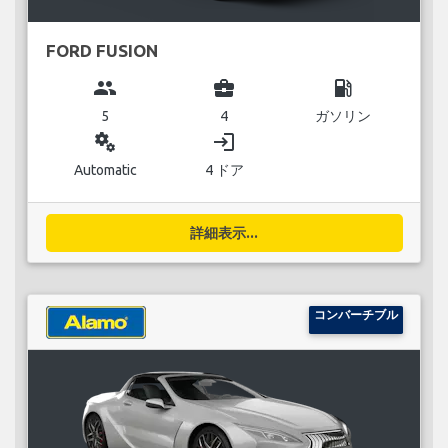
FORD FUSION
group
business_center
local_gas_station
5
4
ガソリン
miscellaneous_services
login
Automatic
4 ドア
詳細表示...
コンバーチブル