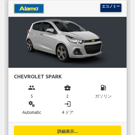
エコノミー
CHEVROLET SPARK
group
business_center
local_gas_station
5
2
ガソリン
miscellaneous_services
login
Automatic
4 ドア
詳細表示...