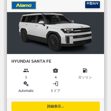
中型SUV
HYUNDAI SANTA FE
group
business_center
local_gas_station
5
4
ガソリン
miscellaneous_services
login
Automatic
5 ドア
詳細表示...