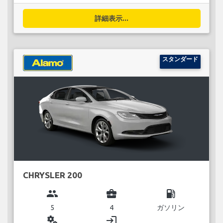
詳細表示...
スタンダード
CHRYSLER 200
group
business_center
local_gas_station
5
4
ガソリン
miscellaneous_services
login