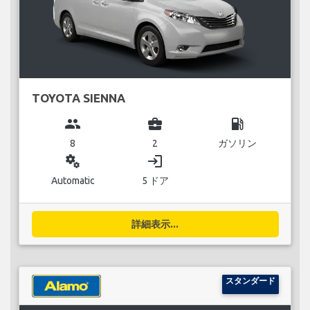
TOYOTA SIENNA
group
business_center
local_gas_station
8
2
ガソリン
miscellaneous_services
login
Automatic
5 ドア
詳細表示...
スタンダード