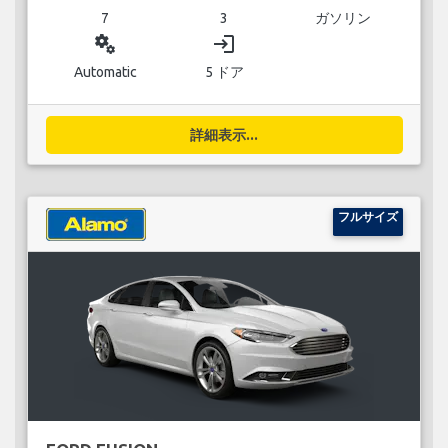
7
3
ガソリン
miscellaneous_services
login
Automatic
5 ドア
詳細表示...
フルサイズ