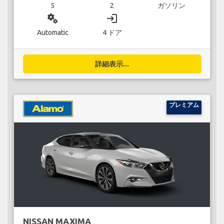
5
2
ガソリン
miscellaneous_services
login
Automatic
4 ドア
詳細表示...
プレミアム
NISSAN MAXIMA