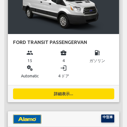
FORD TRANSIT PASSENGERVAN
group
business_center
local_gas_station
15
4
ガソリン
miscellaneous_services
login
Automatic
4 ドア
詳細表示...
中型車