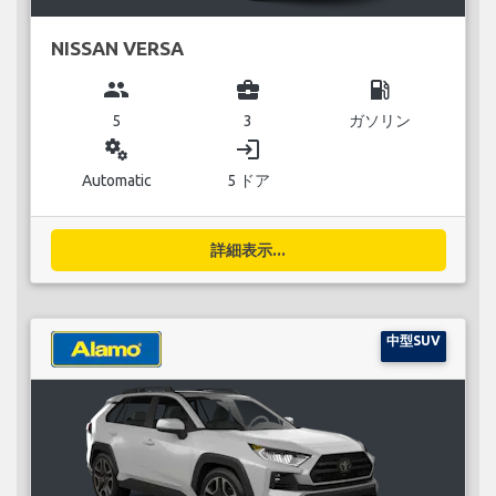
NISSAN VERSA
group
business_center
local_gas_station
5
3
ガソリン
miscellaneous_services
login
Automatic
5 ドア
詳細表示...
中型SUV