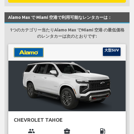
Alamo Max で Miami 空港で利用可能なレンタカーは：
1つのカテゴリー当たりAlamo Max でMiami 空港 の最低価格
のレンタカーは次のとおりです:
大型SUV
CHEVROLET TAHOE
group
business_center
local_gas_station