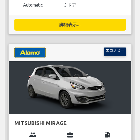
Automatic
5 ドア
詳細表示...
エコノミー
MITSUBISHI MIRAGE
group
business_center
local_gas_station