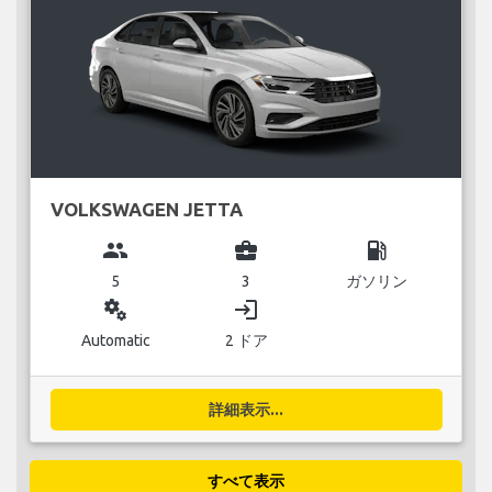
VOLKSWAGEN JETTA
group
business_center
local_gas_station
5
3
ガソリン
miscellaneous_services
login
Automatic
2 ドア
詳細表示...
すべて表示