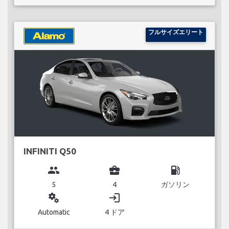
フルサイズエリート
INFINITI Q50
group
business_center
local_gas_station
5
4
ガソリン
miscellaneous_services
login
Automatic
4 ドア