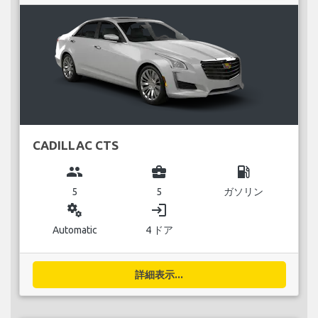
CADILLAC CTS
group
business_center
local_gas_station
5
5
ガソリン
miscellaneous_services
login
Automatic
4 ドア
詳細表示...