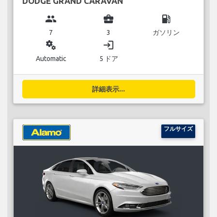
DODGE GRAND CARAVAN
group
business_center
local_gas_station
7
3
ガソリン
miscellaneous_services
login
Automatic
5 ドア
詳細表示...
フルサイズ