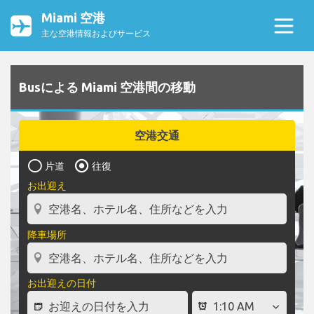
Miami 空港
主な空港情報およびサービス
Busによる Miami 空港間の移動
空港交通
片道
往復
お出迎え
降車場所
お出迎えの日付