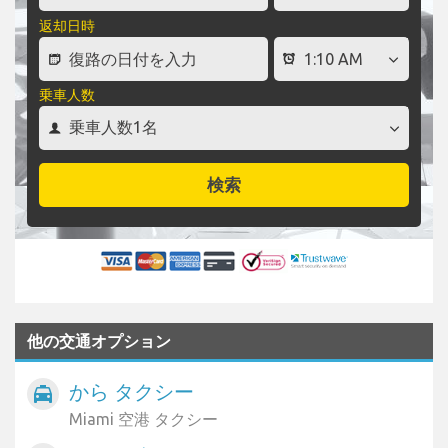
返却日時
乗車人数
検索
他の交通オプション
から タクシー
local_taxi
Miami 空港 タクシー