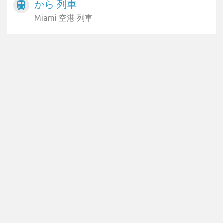
から 列車
train
Miami 空港 列車