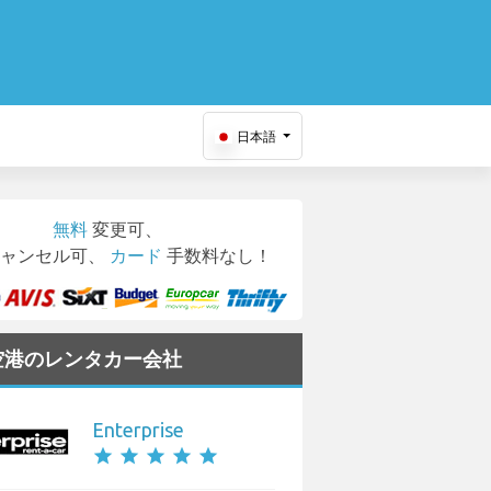
日本語
無料
変更可、
ャンセル可、
カード
手数料なし！
i 空港のレンタカー会社
Enterprise
star
star
star
star
star