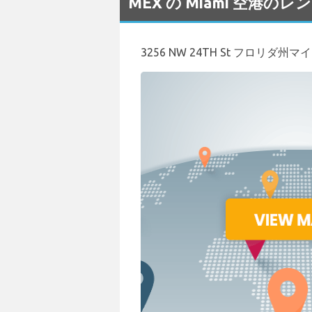
MEX の Miami 空港
3256 NW 24TH St フロリダ州マイ