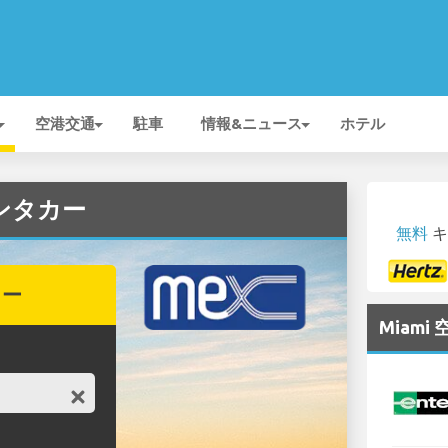
空港交通
駐車
情報&ニュース
ホテル
レンタカー
無料
キ
カー
Miam