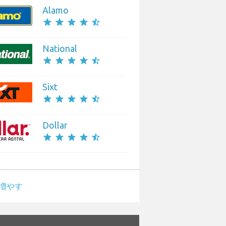
Alamo
star
star
star
star
star_half
National
star
star
star
star
star_half
Sixt
star
star
star
star
star_half
Dollar
star
star
star
star
star_half
増やす