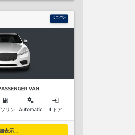
ミニバン
PASSENGER VAN
local_gas_station
miscellaneous_services
login
ガソリン
Automatic
4 ドア
細表示...