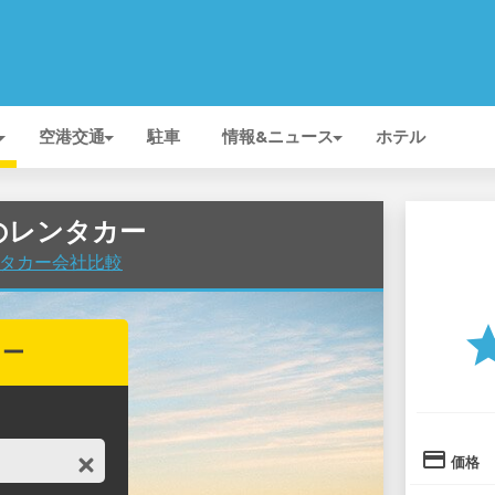
空港交通
駐車
情報&ニュース
ホテル
Rのレンタカー
レンタカー会社比較
st
カー
credit_card
価格