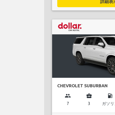
詳細表示.
CHEVROLET SUBURBAN
group
business_center
local_gas_station
7
3
ガソリ