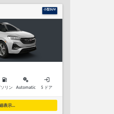
小型SUV
local_gas_station
miscellaneous_services
login
ガソリン
Automatic
5 ドア
細表示...