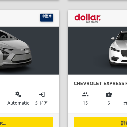
中型車
CHEVROLET EXPRESS 
miscellaneous_services
login
group
business_center
Automatic
5 ドア
15
6
..
詳