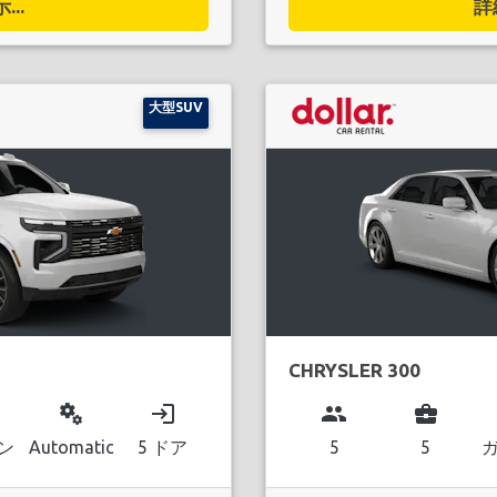
..
詳
大型SUV
CHRYSLER 300
miscellaneous_services
login
group
business_center
ン
Automatic
5 ドア
5
5