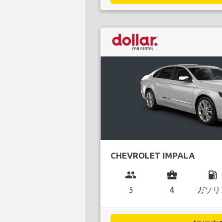
CHEVROLET IMPALA
group
business_center
local_gas_station
5
4
ガソリ