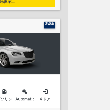
細表示...
高級車
local_gas_station
miscellaneous_services
login
ガソリン
Automatic
4 ドア