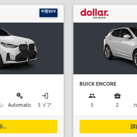
中型SUV
BUICK ENCORE
miscellaneous_services
login
group
business_center
ン
Automatic
5 ドア
5
2
..
詳