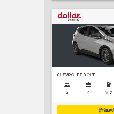
CHEVROLET BOLT
group
business_center
local_gas_station
5
4
電気
詳細表示.