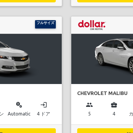
フルサイズ
CHEVROLET MALIBU
miscellaneous_services
login
group
business_center
ン
Automatic
4 ドア
5
4