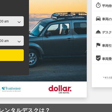
timer
平均待
directions_car
車両の
room_service
デスク
flag
車両引
beenhere
車両乗
* 41
空港のレンタルデスクは？