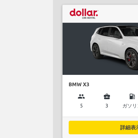
BMW X3
group
business_center
local_gas_station
5
3
ガソリ
詳細表示.