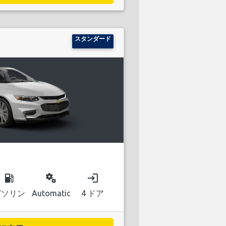
スタンダード
local_gas_station
miscellaneous_services
login
ガソリン
Automatic
4 ドア